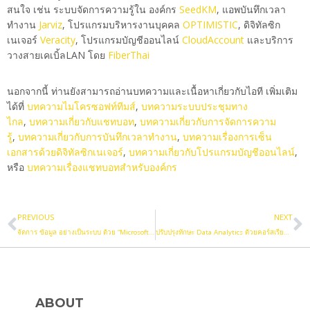
สนใจ เช่น ระบบจัดการความรู้ใน องค์กร
SeedKM
, แอพบันทึกเวลา
ทำงาน
Jarviz
, โปรแกรมบริหารงานบุคคล
OPTIMISTIC
, ดิจิทัลซิก
เนเจอร์
Veracity
, โปรแกรมบัญชีออนไลน์
CloudAccount
และบริการ
วางสายเคเบิ้ลLAN โดย
FiberThai
นอกจากนี้ ท่านยังสามารถอ่านบทความและเนื้อหาเกี่ยวกับไอที เพิ่มเติม
ได้ที่
บทความไมโครซอฟท์ทีมส์
,
บทความระบบประชุมทาง
ไกล
,
บทความเกี่ยวกับแชทบอท
,
บทความเกี่ยวกับการจัดการความ
รู้
,
บทความเกี่ยวกับการบันทึกเวลาทำงาน
,
บทความเรื่องการเซ็น
เอกสารด้วยดิจิทัลซิกเนเจอร์
,
บทความเกี่ยวกับโปรแกรมบัญชีออนไลน์
,
หรือ
บทความเรื่องแชทบอทสำหรับองค์กร
PREVIOUS
NEXT
จัดการ ข้อมูล อย่างเป็นระบบ ด้วย “Microsoft Excel”
ปรับปรุงทักษะ Data Analytics ด้วยคอร์สเรียน PowerBI
ABOUT